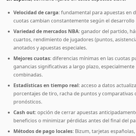
Velocidad de carga
: fundamental para apuestas en d
cuotas cambian constantemente según el desarrollo d
Variedad de mercados NBA
: ganador del partido, há
cuartos, rendimiento de jugadores (puntos, asistencias
anotados y apuestas especiales.
Mejores cuotas
: diferencias mínimas en las cuotas
ganancias significativas a largo plazo, especialmente
combinadas.
Estadísticas en tiempo real
: acceso a datos actuali
porcentajes de tiro, racha de puntos y comparativas
pronósticos.
Cash out
: opción de cerrar apuestas anticipadament
beneficios o minimizar pérdidas antes del final del pa
Métodos de pago locales
: Bizum, tarjetas españolas,