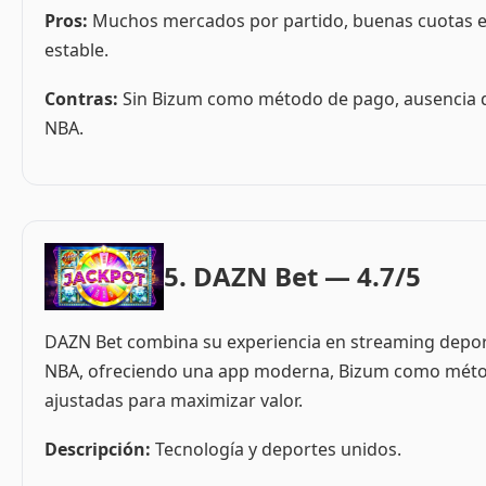
Pros:
Muchos mercados por partido, buenas cuotas en
estable.
Contras:
Sin Bizum como método de pago, ausencia d
NBA.
5. DAZN Bet — 4.7/5
DAZN Bet combina su experiencia en streaming depor
NBA, ofreciendo una app moderna, Bizum como méto
ajustadas para maximizar valor.
Descripción:
Tecnología y deportes unidos.