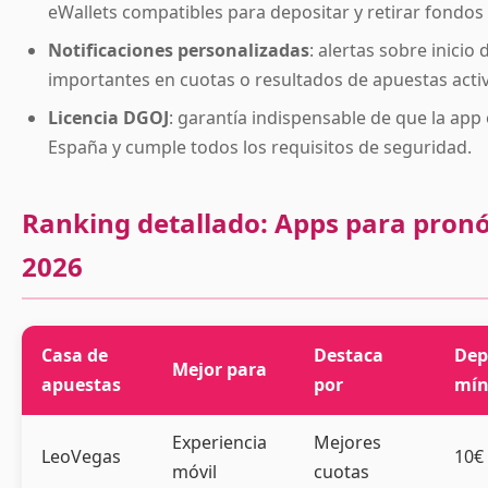
eWallets compatibles para depositar y retirar fond
Notificaciones personalizadas
: alertas sobre inicio
importantes en cuotas o resultados de apuestas activ
Licencia DGOJ
: garantía indispensable de que la ap
España y cumple todos los requisitos de seguridad.
Ranking detallado: Apps para pron
2026
Casa de
Destaca
Dep
Mejor para
apuestas
por
mín
Experiencia
Mejores
LeoVegas
10€
móvil
cuotas