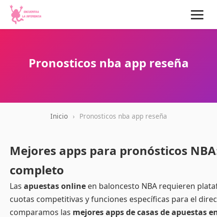
Pronosticos nba app reseña
Inicio
›
Pronosticos nba app reseña
Mejores apps para pronósticos NBA:
completo
Las
apuestas online
en baloncesto NBA requieren plata
cuotas competitivas y funciones específicas para el direct
comparamos las
mejores apps de casas de apuestas e