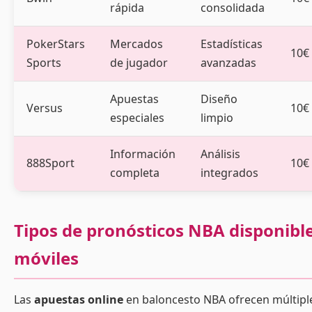
rápida
consolidada
PokerStars
Mercados
Estadísticas
10€
Sports
de jugador
avanzadas
Apuestas
Diseño
Versus
10€
especiales
limpio
Información
Análisis
888Sport
10€
completa
integrados
Tipos de pronósticos NBA disponibl
móviles
Las
apuestas online
en baloncesto NBA ofrecen múltipl