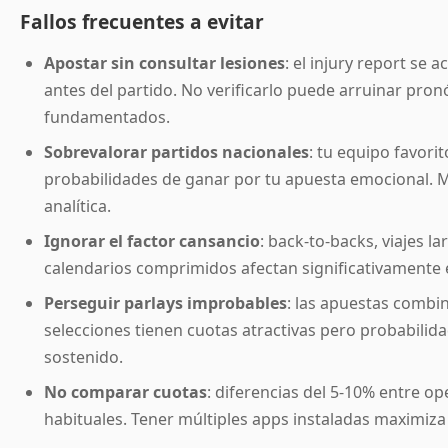
Fallos frecuentes a evitar
Apostar sin consultar lesiones
: el injury report se 
antes del partido. No verificarlo puede arruinar pron
fundamentados.
Sobrevalorar partidos nacionales
: tu equipo favori
probabilidades de ganar por tu apuesta emocional. 
analítica.
Ignorar el factor cansancio
: back-to-backs, viajes la
calendarios comprimidos afectan significativamente e
Perseguir parlays improbables
: las apuestas comb
selecciones tienen cuotas atractivas pero probabilid
sostenido.
No comparar cuotas
: diferencias del 5-10% entre o
habituales. Tener múltiples apps instaladas maximiza 