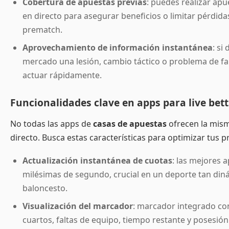
Cobertura de apuestas previas
: puedes realizar ap
en directo para asegurar beneficios o limitar pérdid
prematch.
Aprovechamiento de información instantánea
: si
mercado una lesión, cambio táctico o problema de fa
actuar rápidamente.
Funcionalidades clave en apps para live bet
No todas las apps de
casas de apuestas
ofrecen la mism
directo. Busca estas características para optimizar tus pr
Actualización instantánea de cuotas
: las mejores 
milésimas de segundo, crucial en un deporte tan di
baloncesto.
Visualización del marcador
: marcador integrado co
cuartos, faltas de equipo, tiempo restante y posesión