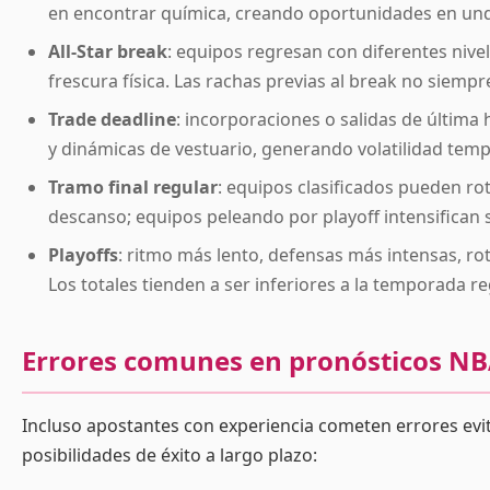
en encontrar química, creando oportunidades en un
All-Star break
: equipos regresan con diferentes nive
frescura física. Las rachas previas al break no siemp
Trade deadline
: incorporaciones o salidas de última 
y dinámicas de vestuario, generando volatilidad temp
Tramo final regular
: equipos clasificados pueden rota
descanso; equipos peleando por playoff intensifican 
Playoffs
: ritmo más lento, defensas más intensas, ro
Los totales tienden a ser inferiores a la temporada re
Errores comunes en pronósticos NB
Incluso apostantes con experiencia cometen errores evi
posibilidades de éxito a largo plazo: