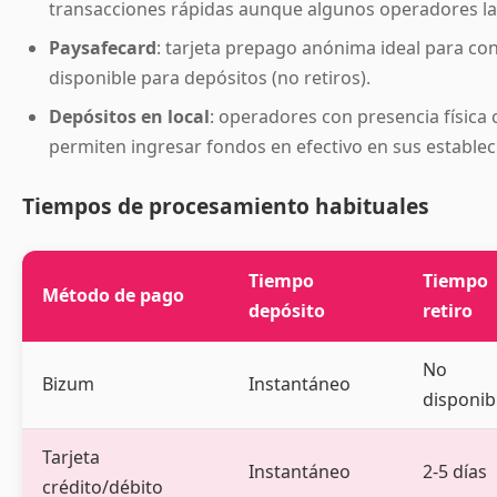
transacciones rápidas aunque algunos operadores la
Paysafecard
: tarjeta prepago anónima ideal para cont
disponible para depósitos (no retiros).
Depósitos en local
: operadores con presencia física
permiten ingresar fondos en efectivo en sus establec
Tiempos de procesamiento habituales
Tiempo
Tiempo
Método de pago
depósito
retiro
No
Bizum
Instantáneo
disponib
Tarjeta
Instantáneo
2-5 días
crédito/débito