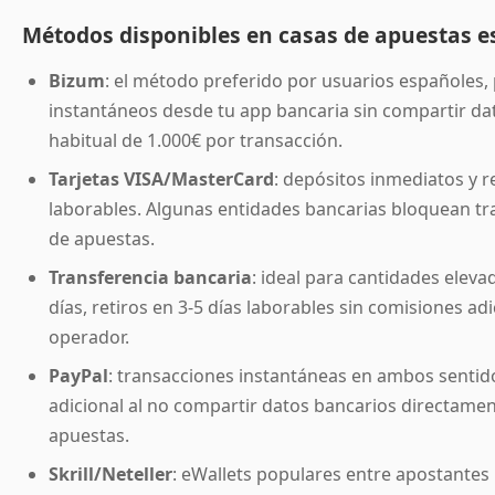
Métodos disponibles en casas de apuestas 
Bizum
: el método preferido por usuarios españoles,
instantáneos desde tu app bancaria sin compartir dato
habitual de 1.000€ por transacción.
Tarjetas VISA/MasterCard
: depósitos inmediatos y re
laborables. Algunas entidades bancarias bloquean tr
de apuestas.
Transferencia bancaria
: ideal para cantidades eleva
días, retiros en 3-5 días laborables sin comisiones ad
operador.
PayPal
: transacciones instantáneas en ambos sentid
adicional al no compartir datos bancarios directamen
apuestas.
Skrill/Neteller
: eWallets populares entre apostantes 