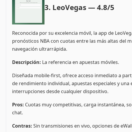
3. LeoVegas — 4.8/5
Reconocida por su excelencia móvil, la app de LeoVeg
pronósticos NBA con cuotas entre las más altas del 
navegación ultrarrápida.
Descripción:
La referencia en apuestas móviles.
Diseñada mobile-first, ofrece acceso inmediato a pa
de rendimiento individual, apuestas especiales y una 
interrupciones desde cualquier dispositivo.
Pros:
Cuotas muy competitivas, carga instantánea, so
chat.
Contras:
Sin transmisiones en vivo, opciones de eWall