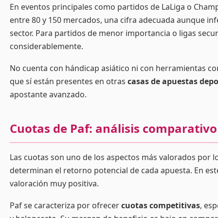
En eventos principales como partidos de LaLiga o Champ
entre 80 y 150 mercados, una cifra adecuada aunque inferi
sector. Para partidos de menor importancia o ligas secun
considerablemente.
No cuenta con hándicap asiático ni con herramientas co
que sí están presentes en otras
casas de apuestas depo
apostante avanzado.
Cuotas de Paf: análisis comparativo
Las cuotas son uno de los aspectos más valorados por l
determinan el retorno potencial de cada apuesta. En est
valoración muy positiva.
Paf se caracteriza por ofrecer
cuotas competitivas
, esp