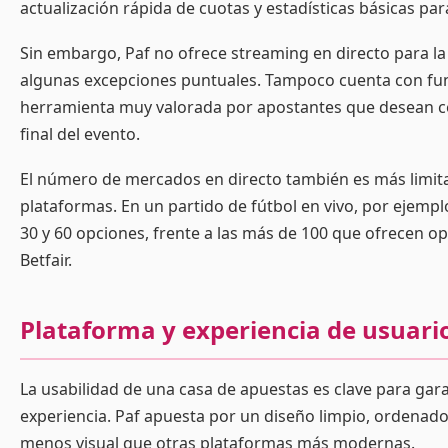
actualización rápida de cuotas y estadísticas básicas par
Sin embargo, Paf no ofrece streaming en directo para la
algunas excepciones puntuales. Tampoco cuenta con fu
herramienta muy valorada por apostantes que desean ce
final del evento.
El número de mercados en directo también es más limit
plataformas. En un partido de fútbol en vivo, por ejemp
30 y 60 opciones, frente a las más de 100 que ofrecen 
Betfair.
Plataforma y experiencia de usuari
La usabilidad de una casa de apuestas es clave para gar
experiencia. Paf apuesta por un diseño limpio, ordenado
menos visual que otras plataformas más modernas.