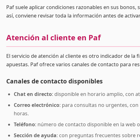
Paf suele aplicar condiciones razonables en sus bonos, s
así, conviene revisar toda la información antes de activ
Atención al cliente en Paf
El servicio de atención al cliente es otro indicador de la 
apuestas. Paf ofrece varios canales de contacto para res
Canales de contacto disponibles
Chat en directo
: disponible en horario amplio, con a
Correo electrónico
: para consultas no urgentes, co
horas.
Teléfono
: número de contacto disponible en la web of
Sección de ayuda
: con preguntas frecuentes sobre re