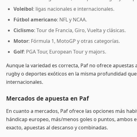
Voleibol
: ligas nacionales e internacionales.
Fútbol americano
: NFL y NCAA.
Ciclismo
: Tour de Francia, Giro, Vuelta y clásicas.
Motor
: Fórmula 1, MotoGP y otras categorías.
Golf
: PGA Tour, European Tour y majors.
Aunque la variedad es correcta, Paf no ofrece apuestas 
rugby o deportes exóticos en la misma profundidad que
internacionales.
Mercados de apuesta en Paf
En cuanto a mercados, Paf ofrece las opciones más habitu
hándicap europeo, más/menos goles o puntos, ambos e
exacto, apuestas al descanso y combinadas.