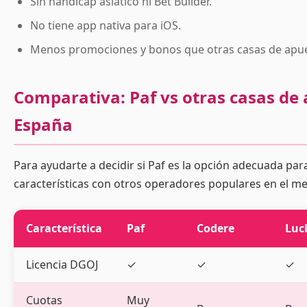
Sin hándicap asiático ni Bet Builder.
No tiene app nativa para iOS.
Menos promociones y bonos que otras casas de apue
Comparativa: Paf vs otras casas de
España
Para ayudarte a decidir si Paf es la opción adecuada pa
características con otros operadores populares en el m
Característica
Paf
Codere
Luc
Licencia DGOJ
✓
✓
✓
Cuotas
Muy