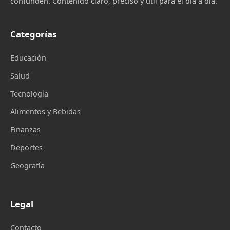
confunden. Contenido claro, preciso y útil para el día a día.
Categorías
Educación
Salud
Tecnología
Alimentos y Bebidas
Finanzas
Deportes
Geografía
Legal
Contacto