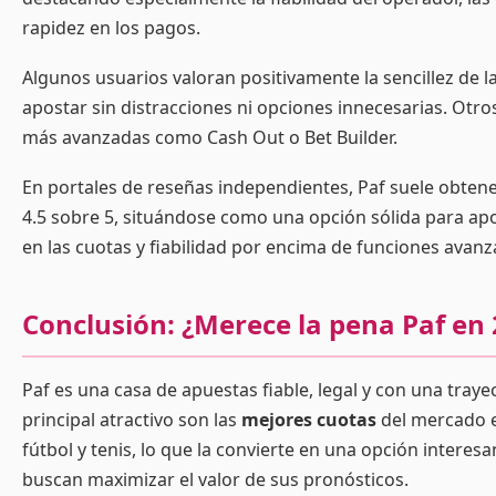
rapidez en los pagos.
Algunos usuarios valoran positivamente la sencillez de 
apostar sin distracciones ni opciones innecesarias. Otro
más avanzadas como Cash Out o Bet Builder.
En portales de reseñas independientes, Paf suele obten
4.5 sobre 5, situándose como una opción sólida para apo
en las cuotas y fiabilidad por encima de funciones avanz
Conclusión: ¿Merece la pena Paf en
Paf es una casa de apuestas fiable, legal y con una traye
principal atractivo son las
mejores cuotas
del mercado e
fútbol y tenis, lo que la convierte en una opción intere
buscan maximizar el valor de sus pronósticos.