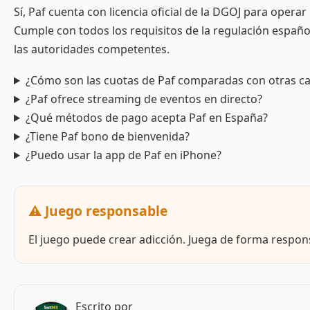
Sí, Paf cuenta con licencia oficial de la DGOJ para opera
Cumple con todos los requisitos de la regulación españo
las autoridades competentes.
¿Cómo son las cuotas de Paf comparadas con otras c
¿Paf ofrece streaming de eventos en directo?
¿Qué métodos de pago acepta Paf en España?
¿Tiene Paf bono de bienvenida?
¿Puedo usar la app de Paf en iPhone?
⚠️ Juego responsable
El juego puede crear adicción. Juega de forma respon
Escrito por