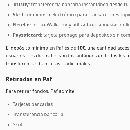
Trustly
: transferencia bancaria instantánea desde tu
Skrill
: monedero electrónico para transacciones rápi
Neteller
: otra eWallet muy utilizada en apuestas onli
Paysafecard
: tarjeta prepago para depósitos sin com
El depósito mínimo en Paf es de
10€
, una cantidad acces
usuarios. Los depósitos son instantáneos en todos los
transferencias bancarias tradicionales.
Retiradas en Paf
Para retirar fondos, Paf admite:
Tarjetas bancarias
Transferencia bancaria
Skrill