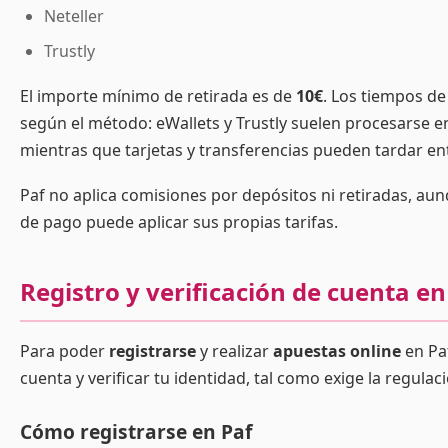
Neteller
Trustly
El importe mínimo de retirada es de
10€
. Los tiempos d
según el método: eWallets y Trustly suelen procesarse 
mientras que tarjetas y transferencias pueden tardar ent
Paf no aplica comisiones por depósitos ni retiradas, a
de pago puede aplicar sus propias tarifas.
Registro y verificación de cuenta en
Para poder
registrarse
y realizar
apuestas online
en Paf
cuenta y verificar tu identidad, tal como exige la regulac
Cómo registrarse en Paf