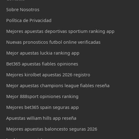
Sobre Nosotros
Política de Privacidad
Mejores apuestas deportivas sportium ranking app
Nuevas pronosticos futbol online verificadas
Mejor apuestas luckia ranking app
Bet365 apuestas fiables opiniones
Mejores kirolbet apuestas 2026 registro
Mejor apuestas champions league fiables reseña
Mejor 888sport opiniones ranking
Mejores bet365 spain seguras app
Apuestas william hills app reseña
Mejores apuestas baloncesto seguras 2026