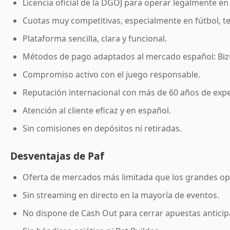
Licencia oficial de la DGOJ para operar legalmente en
Cuotas muy competitivas, especialmente en fútbol, te
Plataforma sencilla, clara y funcional.
Métodos de pago adaptados al mercado español: Bizum
Compromiso activo con el juego responsable.
Reputación internacional con más de 60 años de expe
Atención al cliente eficaz y en español.
Sin comisiones en depósitos ni retiradas.
Desventajas de Paf
Oferta de mercados más limitada que los grandes o
Sin streaming en directo en la mayoría de eventos.
No dispone de Cash Out para cerrar apuestas antici