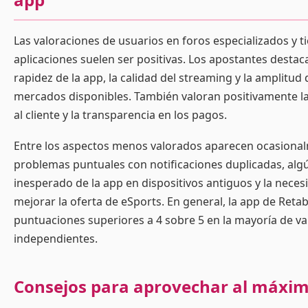
Las valoraciones de usuarios en foros especializados y t
aplicaciones suelen ser positivas. Los apostantes destac
rapidez de la app, la calidad del streaming y la amplitud 
mercados disponibles. También valoran positivamente l
al cliente y la transparencia en los pagos.
Entre los aspectos menos valorados aparecen ocasiona
problemas puntuales con notificaciones duplicadas, algú
inesperado de la app en dispositivos antiguos y la neces
mejorar la oferta de eSports. En general, la app de Reta
puntuaciones superiores a 4 sobre 5 en la mayoría de v
independientes.
Consejos para aprovechar al máxim