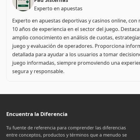
Pau Sisternas
Experto en apuestas
Experto en apuestas deportivas y casinos online, con
10 años de experiencia en el sector del juego. Destaca
amplio conocimiento en análisis de cuotas, estrategia
juego y evaluación de operadores. Proporciona infor
detallada para ayudar a los usuarios a tomar decision
juego informadas, siempre promoviendo una experie
segura y responsable.
Encuentra la Diferencia
Tu fuente de referencia para comprender las diferencias
entre conceptos, productos y términos que a menudo se