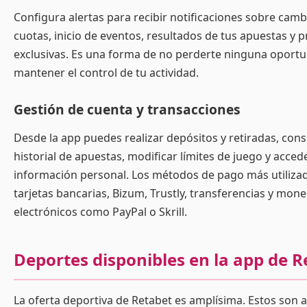
Configura alertas para recibir notificaciones sobre camb
cuotas, inicio de eventos, resultados de tus apuestas y
exclusivas. Es una forma de no perderte ninguna oportu
mantener el control de tu actividad.
Gestión de cuenta y transacciones
Desde la app puedes realizar depósitos y retiradas, cons
historial de apuestas, modificar límites de juego y accede
información personal. Los métodos de pago más utiliza
tarjetas bancarias, Bizum, Trustly, transferencias y mon
electrónicos como PayPal o Skrill.
Deportes disponibles en la app de R
La oferta deportiva de Retabet es amplísima. Estos son 