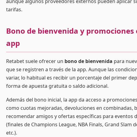
aunque algunos proveedores externos pueden aplicar s
tarifas.
Bono de bienvenida y promociones 
app
Retabet suele ofrecer un
bono de bienvenida
para nuev
que se registren a través de la app. Aunque las condici
variar, lo habitual es recibir un porcentaje del primer de
forma de apuesta gratuita o saldo adicional.
Además del bono inicial, la app da acceso a promociones
como cuotas mejoradas, devoluciones en combinadas, 
recomendar amigos y ofertas específicas para eventos 
(finales de Champions League, NBA Finals, Grand Slam de
etc.).