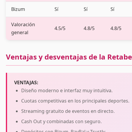
Bizum
Sí
Sí
Sí
Valoración
4.5/5
4.8/5
4.8/5
general
Ventajas y desventajas de la Retabe
VENTAJAS:
Diseño moderno e interfaz muy intuitiva.
Cuotas competitivas en los principales deportes.
Streaming gratuito de eventos en directo.
Cash Out y combinadas con seguro.
Depósitos con Bizum, PayPal y Trustly.