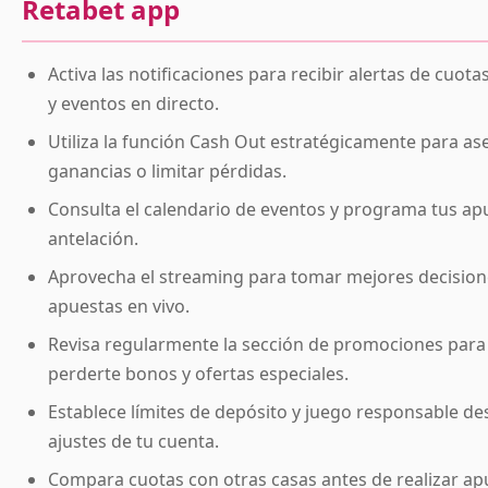
Retabet app
Activa las notificaciones para recibir alertas de cuot
y eventos en directo.
Utiliza la función Cash Out estratégicamente para as
ganancias o limitar pérdidas.
Consulta el calendario de eventos y programa tus ap
antelación.
Aprovecha el streaming para tomar mejores decision
apuestas en vivo.
Revisa regularmente la sección de promociones para
perderte bonos y ofertas especiales.
Establece límites de depósito y juego responsable de
ajustes de tu cuenta.
Compara cuotas con otras casas antes de realizar ap