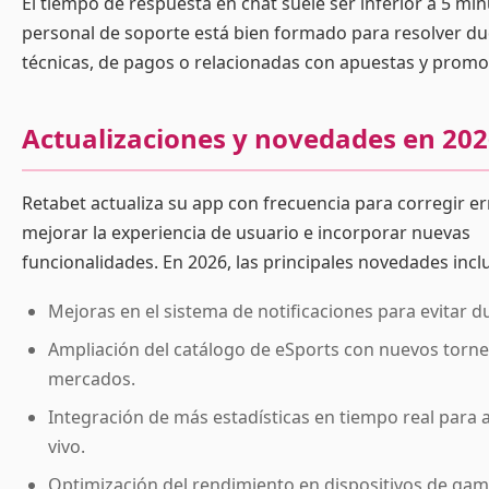
El tiempo de respuesta en chat suele ser inferior a 5 minu
personal de soporte está bien formado para resolver d
técnicas, de pagos o relacionadas con apuestas y promo
Actualizaciones y novedades en 20
Retabet actualiza su app con frecuencia para corregir er
mejorar la experiencia de usuario e incorporar nuevas
funcionalidades. En 2026, las principales novedades incl
Mejoras en el sistema de notificaciones para evitar d
Ampliación del catálogo de eSports con nuevos torne
mercados.
Integración de más estadísticas en tiempo real para 
vivo.
Optimización del rendimiento en dispositivos de ga