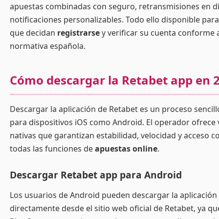
apuestas combinadas con seguro, retransmisiones en di
notificaciones personalizables. Todo ello disponible par
que decidan
registrarse
y verificar su cuenta conforme a
normativa española.
Cómo descargar la Retabet app en 
Descargar la aplicación de Retabet es un proceso sencill
para dispositivos iOS como Android. El operador ofrece 
nativas que garantizan estabilidad, velocidad y acceso 
todas las funciones de
apuestas online
.
Descargar Retabet app para Android
Los usuarios de Android pueden descargar la aplicación
directamente desde el sitio web oficial de Retabet, ya q