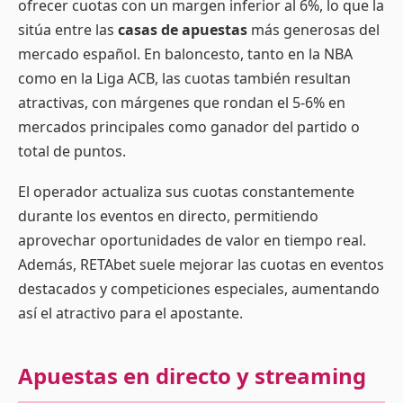
ofrecer cuotas con un margen inferior al 6%, lo que la
sitúa entre las
casas de apuestas
más generosas del
mercado español. En baloncesto, tanto en la NBA
como en la Liga ACB, las cuotas también resultan
atractivas, con márgenes que rondan el 5-6% en
mercados principales como ganador del partido o
total de puntos.
El operador actualiza sus cuotas constantemente
durante los eventos en directo, permitiendo
aprovechar oportunidades de valor en tiempo real.
Además, RETAbet suele mejorar las cuotas en eventos
destacados y competiciones especiales, aumentando
así el atractivo para el apostante.
Apuestas en directo y streaming