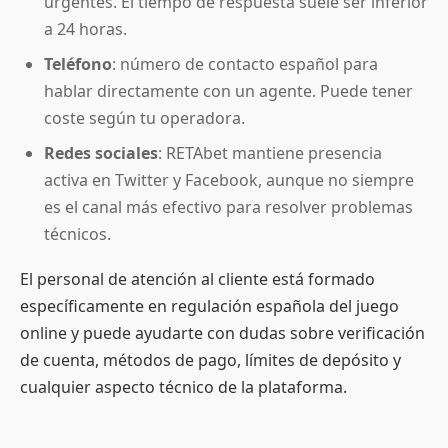
urgentes. El tiempo de respuesta suele ser inferior
a 24 horas.
Teléfono
: número de contacto español para
hablar directamente con un agente. Puede tener
coste según tu operadora.
Redes sociales
: RETAbet mantiene presencia
activa en Twitter y Facebook, aunque no siempre
es el canal más efectivo para resolver problemas
técnicos.
El personal de atención al cliente está formado
específicamente en regulación española del juego
online y puede ayudarte con dudas sobre verificación
de cuenta, métodos de pago, límites de depósito y
cualquier aspecto técnico de la plataforma.