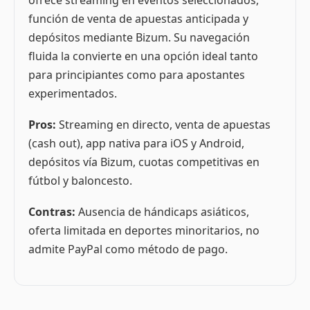
ofrece streaming en eventos seleccionados,
función de venta de apuestas anticipada y
depósitos mediante Bizum. Su navegación
fluida la convierte en una opción ideal tanto
para principiantes como para apostantes
experimentados.
Pros:
Streaming en directo, venta de apuestas
(cash out), app nativa para iOS y Android,
depósitos vía Bizum, cuotas competitivas en
fútbol y baloncesto.
Contras:
Ausencia de hándicaps asiáticos,
oferta limitada en deportes minoritarios, no
admite PayPal como método de pago.