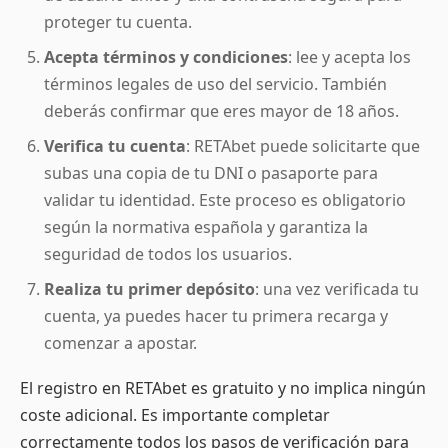
proteger tu cuenta.
Acepta términos y condiciones
: lee y acepta los
términos legales de uso del servicio. También
deberás confirmar que eres mayor de 18 años.
Verifica tu cuenta
: RETAbet puede solicitarte que
subas una copia de tu DNI o pasaporte para
validar tu identidad. Este proceso es obligatorio
según la normativa española y garantiza la
seguridad de todos los usuarios.
Realiza tu primer depósito
: una vez verificada tu
cuenta, ya puedes hacer tu primera recarga y
comenzar a apostar.
El registro en RETAbet es gratuito y no implica ningún
coste adicional. Es importante completar
correctamente todos los pasos de verificación para