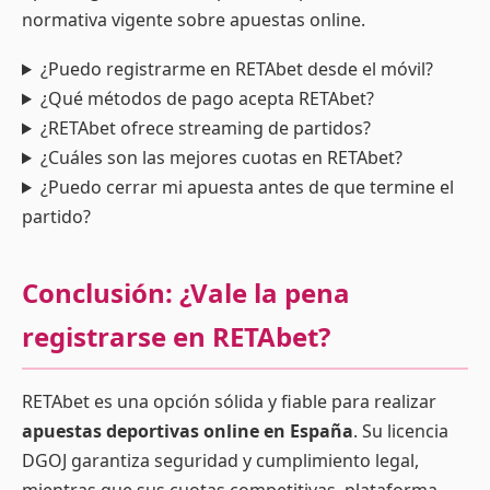
normativa vigente sobre apuestas online.
¿Puedo registrarme en RETAbet desde el móvil?
¿Qué métodos de pago acepta RETAbet?
¿RETAbet ofrece streaming de partidos?
¿Cuáles son las mejores cuotas en RETAbet?
¿Puedo cerrar mi apuesta antes de que termine el
partido?
Conclusión: ¿Vale la pena
registrarse en RETAbet?
RETAbet es una opción sólida y fiable para realizar
apuestas deportivas online en España
. Su licencia
DGOJ garantiza seguridad y cumplimiento legal,