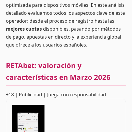
optimizada para dispositivos móviles. En este análisis
detallado evaluamos todos los aspectos clave de este
operador: desde el proceso de registro hasta las
mejores cuotas
disponibles, pasando por métodos
de pago, apuestas en directo y la experiencia global
que ofrece a los usuarios españoles.
RETAbet: valoración y
características en Marzo 2026
+18 | Publicidad | Juega con responsabilidad