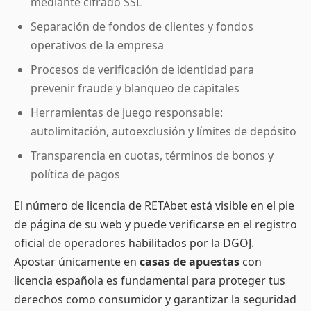
mediante cifrado SSL
Separación de fondos de clientes y fondos
operativos de la empresa
Procesos de verificación de identidad para
prevenir fraude y blanqueo de capitales
Herramientas de juego responsable:
autolimitación, autoexclusión y límites de depósito
Transparencia en cuotas, términos de bonos y
política de pagos
El número de licencia de RETAbet está visible en el pie
de página de su web y puede verificarse en el registro
oficial de operadores habilitados por la DGOJ.
Apostar únicamente en
casas de apuestas
con
licencia española es fundamental para proteger tus
derechos como consumidor y garantizar la seguridad