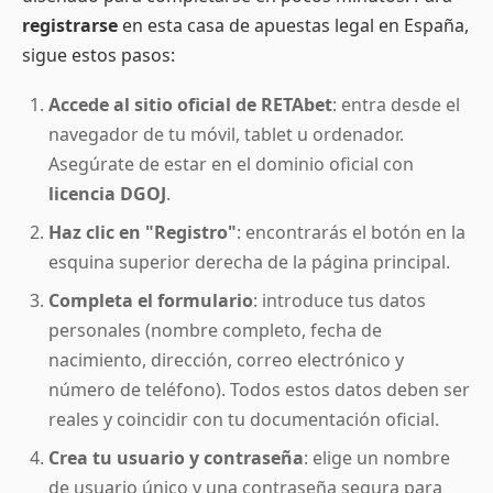
registrarse
en esta casa de apuestas legal en España,
sigue estos pasos:
Accede al sitio oficial de RETAbet
: entra desde el
navegador de tu móvil, tablet u ordenador.
Asegúrate de estar en el dominio oficial con
licencia DGOJ
.
Haz clic en "Registro"
: encontrarás el botón en la
esquina superior derecha de la página principal.
Completa el formulario
: introduce tus datos
personales (nombre completo, fecha de
nacimiento, dirección, correo electrónico y
número de teléfono). Todos estos datos deben ser
reales y coincidir con tu documentación oficial.
Crea tu usuario y contraseña
: elige un nombre
de usuario único y una contraseña segura para