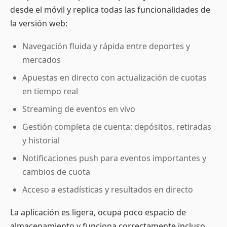
desde el móvil y replica todas las funcionalidades de
la versión web:
Navegación fluida y rápida entre deportes y
mercados
Apuestas en directo con actualización de cuotas
en tiempo real
Streaming de eventos en vivo
Gestión completa de cuenta: depósitos, retiradas
y historial
Notificaciones push para eventos importantes y
cambios de cuota
Acceso a estadísticas y resultados en directo
La aplicación es ligera, ocupa poco espacio de
almacenamiento y funciona correctamente incluso