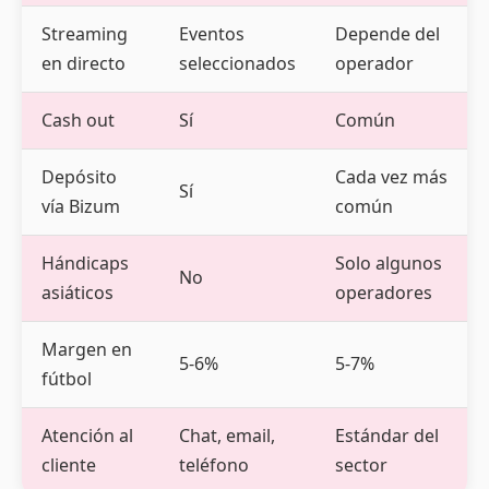
Streaming
Eventos
Depende del
en directo
seleccionados
operador
Cash out
Sí
Común
Depósito
Cada vez más
Sí
vía Bizum
común
Hándicaps
Solo algunos
No
asiáticos
operadores
Margen en
5-6%
5-7%
fútbol
Atención al
Chat, email,
Estándar del
cliente
teléfono
sector