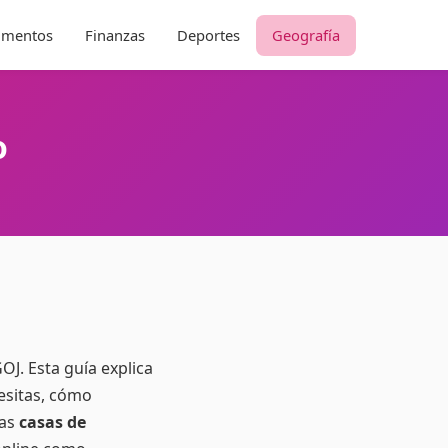
imentos
Finanzas
Deportes
Geografía
o
OJ. Esta guía explica
esitas, cómo
las
casas de