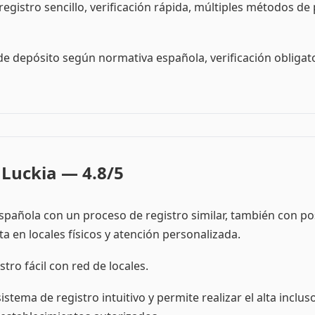
egistro sencillo, verificación rápida, múltiples métodos de
de depósito según normativa española, verificación obligat
 Luckia — 4.8/5
española con un proceso de registro similar, también con po
a en locales físicos y atención personalizada.
tro fácil con red de locales.
istema de registro intuitivo y permite realizar el alta inclu