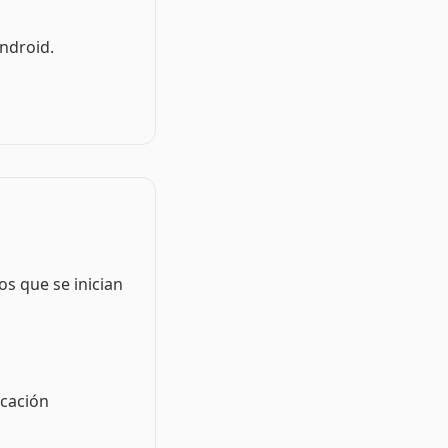
Android.
os que se inician
icación