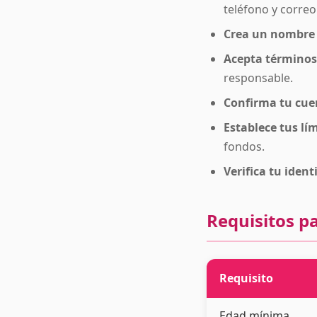
teléfono y correo
Crea un nombre 
Acepta términos
responsable.
Confirma tu cue
Establece tus lí
fondos.
Verifica tu ident
Requisitos p
Requisito
Edad mínima