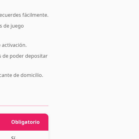
recuerdes fácilmente.
as de juego
 activación.
s de poder depositar
icante de domicilio.
Obligatorio
Sí