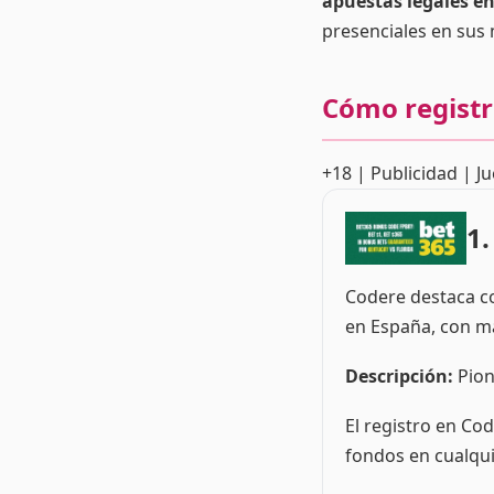
apuestas legales e
presenciales en sus 
Cómo registr
+18 | Publicidad | J
1.
Codere destaca co
en España, con má
Descripción:
Pion
El registro en Co
fondos en cualqui