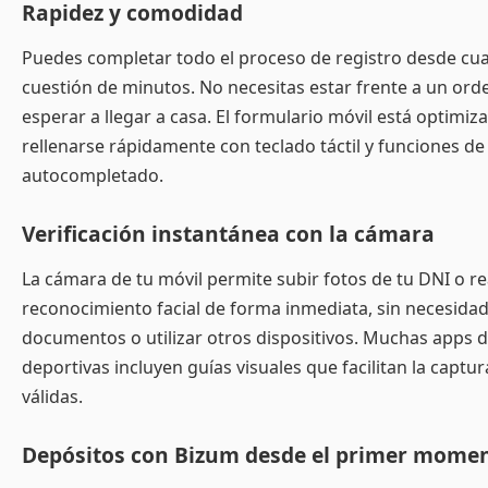
Rapidez y comodidad
Puedes completar todo el proceso de registro desde cua
cuestión de minutos. No necesitas estar frente a un ord
esperar a llegar a casa. El formulario móvil está optimiz
rellenarse rápidamente con teclado táctil y funciones de
autocompletado.
Verificación instantánea con la cámara
La cámara de tu móvil permite subir fotos de tu DNI o rea
reconocimiento facial de forma inmediata, sin necesida
documentos o utilizar otros dispositivos. Muchas apps 
deportivas incluyen guías visuales que facilitan la capt
válidas.
Depósitos con Bizum desde el primer mome