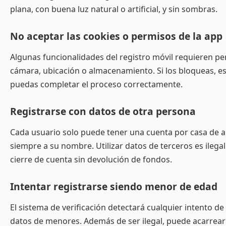
plana, con buena luz natural o artificial, y sin sombras.
No aceptar las cookies o permisos de la app
Algunas funcionalidades del registro móvil requieren p
cámara, ubicación o almacenamiento. Si los bloqueas, e
puedas completar el proceso correctamente.
Registrarse con datos de otra persona
Cada usuario solo puede tener una cuenta por casa de a
siempre a su nombre. Utilizar datos de terceros es ilega
cierre de cuenta sin devolución de fondos.
Intentar registrarse siendo menor de edad
El sistema de verificación detectará cualquier intento de
datos de menores. Además de ser ilegal, puede acarrear