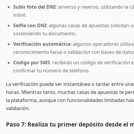
Subir foto del DNI
: anverso y reverso, utilizando la 
móvil.
Selfie con DNI
: algunas casas de apuestas solicitan u
sosteniendo tu documento.
Verificación automática
: algunos operadores utiliz
reconocimiento facial o validación con bases de datos 
Código por SMS
: recibirás un código de verificación 
confirmar tu número de teléfono.
La verificación puede ser instantánea o tardar entre una
horas. Mientras tanto, muchas casas de apuestas te per
la plataforma, aunque con funcionalidades limitadas has
validación.
Paso 7: Realiza tu primer depósito desde el 