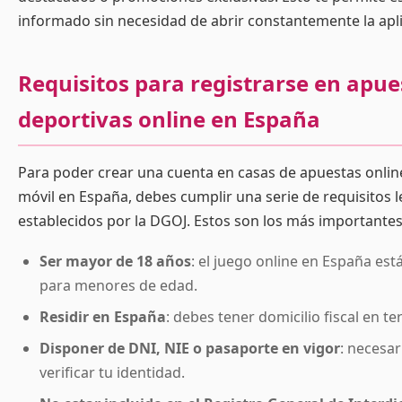
informado sin necesidad de abrir constantemente la apli
Requisitos para registrarse en apue
deportivas online en España
Para poder crear una cuenta en casas de apuestas onlin
móvil en España, debes cumplir una serie de requisitos l
establecidos por la DGOJ. Estos son los más importantes
Ser mayor de 18 años
: el juego online en España est
para menores de edad.
Residir en España
: debes tener domicilio fiscal en te
Disponer de DNI, NIE o pasaporte en vigor
: necesar
verificar tu identidad.