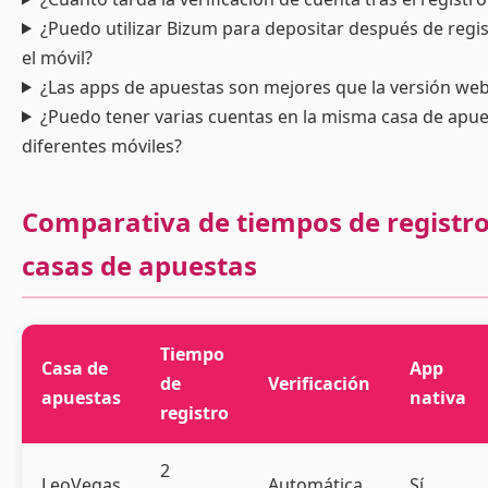
¿Puedo utilizar Bizum para depositar después de reg
el móvil?
¿Las apps de apuestas son mejores que la versión web
¿Puedo tener varias cuentas en la misma casa de apu
diferentes móviles?
Comparativa de tiempos de registro
casas de apuestas
Tiempo
Casa de
App
de
Verificación
apuestas
nativa
registro
2
LeoVegas
Automática
Sí