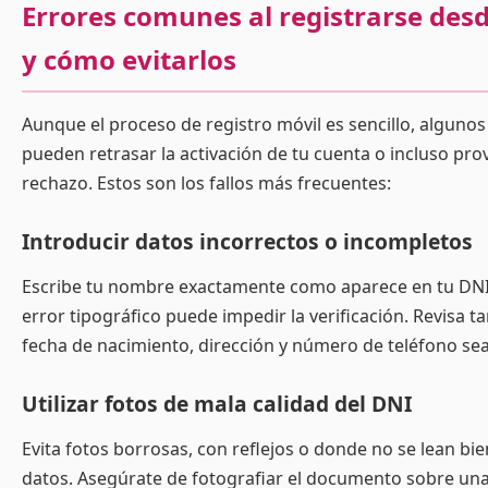
Errores comunes al registrarse desd
y cómo evitarlos
Aunque el proceso de registro móvil es sencillo, algunos
pueden retrasar la activación de tu cuenta o incluso pro
rechazo. Estos son los fallos más frecuentes:
Introducir datos incorrectos o incompletos
Escribe tu nombre exactamente como aparece en tu DNI
error tipográfico puede impedir la verificación. Revisa 
fecha de nacimiento, dirección y número de teléfono sea
Utilizar fotos de mala calidad del DNI
Evita fotos borrosas, con reflejos o donde no se lean bie
datos. Asegúrate de fotografiar el documento sobre una