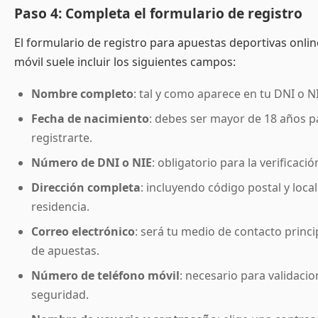
Paso 4: Completa el formulario de registro
El formulario de registro para apuestas deportivas onlin
móvil suele incluir los siguientes campos:
Nombre completo
: tal y como aparece en tu DNI o N
Fecha de nacimiento
: debes ser mayor de 18 años 
registrarte.
Número de DNI o NIE
: obligatorio para la verificaci
Dirección completa
: incluyendo código postal y loca
residencia.
Correo electrónico
: será tu medio de contacto princi
de apuestas.
Número de teléfono móvil
: necesario para validaci
seguridad.