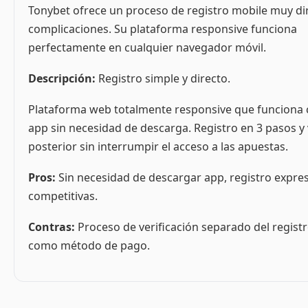
Tonybet ofrece un proceso de registro mobile muy dir
complicaciones. Su plataforma responsive funciona
perfectamente en cualquier navegador móvil.
Descripción:
Registro simple y directo.
Plataforma web totalmente responsive que funciona
app sin necesidad de descarga. Registro en 3 pasos y 
posterior sin interrumpir el acceso a las apuestas.
Pros:
Sin necesidad de descargar app, registro expres
competitivas.
Contras:
Proceso de verificación separado del registr
como método de pago.