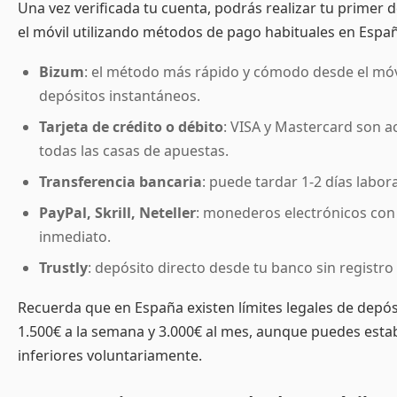
Una vez verificada tu cuenta, podrás realizar tu primer 
el móvil utilizando métodos de pago habituales en Espa
Bizum
: el método más rápido y cómodo desde el móv
depósitos instantáneos.
Tarjeta de crédito o débito
: VISA y Mastercard son 
todas las casas de apuestas.
Transferencia bancaria
: puede tardar 1-2 días labor
PayPal, Skrill, Neteller
: monederos electrónicos con
inmediato.
Trustly
: depósito directo desde tu banco sin registro 
Recuerda que en España existen límites legales de depósi
1.500€ a la semana y 3.000€ al mes, aunque puedes estab
inferiores voluntariamente.