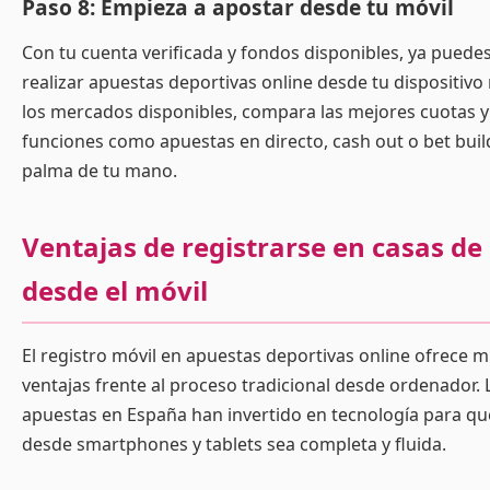
Paso 8: Empieza a apostar desde tu móvil
Con tu cuenta verificada y fondos disponibles, ya pued
realizar apuestas deportivas online desde tu dispositivo 
los mercados disponibles, compara las mejores cuotas y
funciones como apuestas en directo, cash out o bet buil
palma de tu mano.
Ventajas de registrarse en casas de
desde el móvil
El registro móvil en apuestas deportivas online ofrece m
ventajas frente al proceso tradicional desde ordenador. 
apuestas en España han invertido en tecnología para que
desde smartphones y tablets sea completa y fluida.