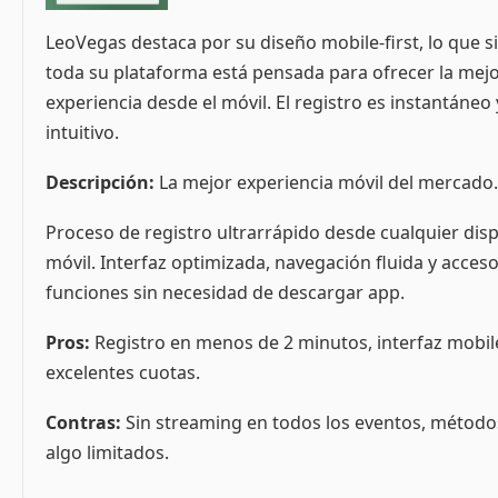
LeoVegas destaca por su diseño mobile-first, lo que s
toda su plataforma está pensada para ofrecer la mej
experiencia desde el móvil. El registro es instantáneo
intuitivo.
Descripción:
La mejor experiencia móvil del mercado.
Proceso de registro ultrarrápido desde cualquier disp
móvil. Interfaz optimizada, navegación fluida y acceso
funciones sin necesidad de descargar app.
Pros:
Registro en menos de 2 minutos, interfaz mobile
excelentes cuotas.
Contras:
Sin streaming en todos los eventos, métod
algo limitados.