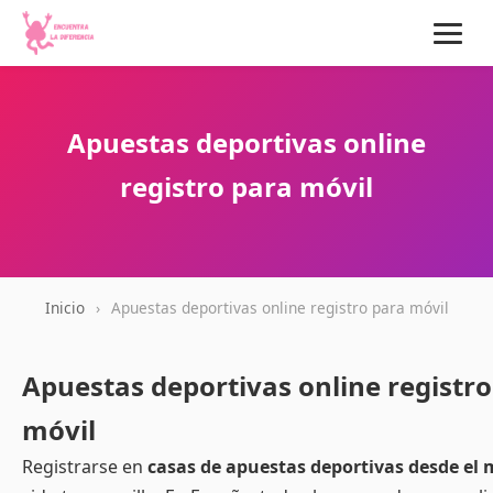
Apuestas deportivas online
registro para móvil
Inicio
›
Apuestas deportivas online registro para móvil
Apuestas deportivas online registro
móvil
Registrarse en
casas de apuestas deportivas desde el 