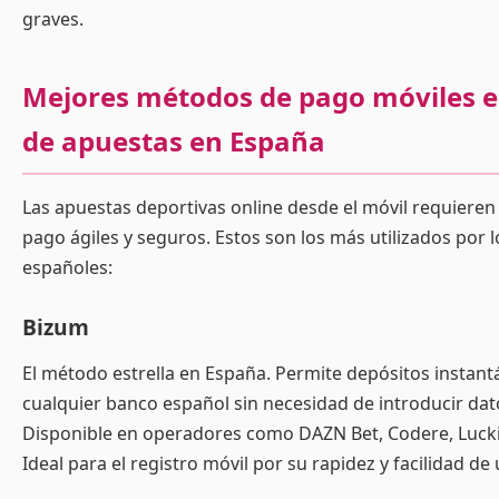
graves.
Mejores métodos de pago móviles e
de apuestas en España
Las apuestas deportivas online desde el móvil requiere
pago ágiles y seguros. Estos son los más utilizados por 
españoles:
Bizum
El método estrella en España. Permite depósitos instan
cualquier banco español sin necesidad de introducir dato
Disponible en operadores como DAZN Bet, Codere, Lucki
Ideal para el registro móvil por su rapidez y facilidad de 