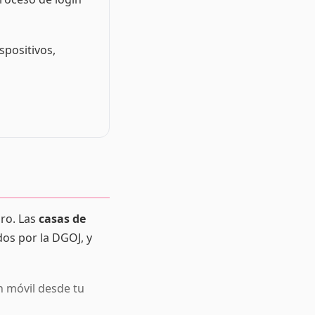
spositivos,
uro. Las
casas de
dos por la DGOJ, y
n móvil desde tu