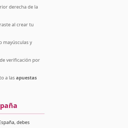
erior derecha de la
raste al crear tu
do mayúsculas y
de verificación por
to a las
apuestas
España
 España, debes