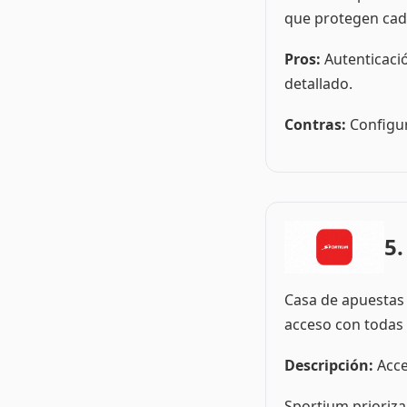
que protegen cada
Pros:
Autenticació
detallado.
Contras:
Configura
5.
Casa de apuestas 
acceso con todas 
Descripción:
Acce
Sportium prioriza