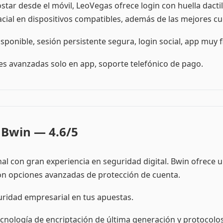
tar desde el móvil, LeoVegas ofrece login con huella dactil
cial en dispositivos compatibles, además de las mejores c
sponible, sesión persistente segura, login social, app muy f
s avanzadas solo en app, soporte telefónico de pago.
 Bwin — 4.6/5
al con gran experiencia en seguridad digital. Bwin ofrece 
con opciones avanzadas de protección de cuenta.
ridad empresarial en tus apuestas.
cnología de encriptación de última generación y protocolo