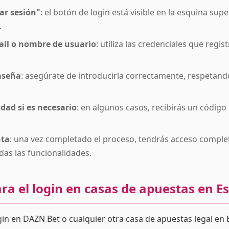
iar sesión"
: el botón de login está visible en la esquina sup
.
ail o nombre de usuario
: utiliza las credenciales que regist
aseña
: asegúrate de introducirla correctamente, respetan
idad si es necesario
: en algunos casos, recibirás un código 
nta
: una vez completado el proceso, tendrás acceso comple
das las funcionalidades.
ara el login en casas de apuestas en 
in en DAZN Bet o cualquier otra casa de apuestas legal en