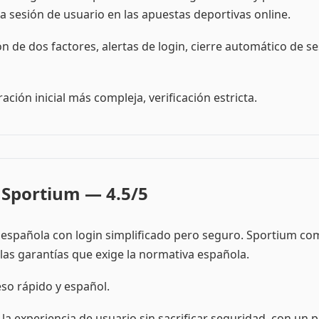
 sesión de usuario en las apuestas deportivas online.
n de dos factores, alertas de login, cierre automático de ses
ción inicial más compleja, verificación estricta.
 Sportium — 4.5/5
española con login simplificado pero seguro. Sportium com
las garantías que exige la normativa española.
so rápido y español.
 la experiencia de usuario sin sacrificar seguridad, con un 