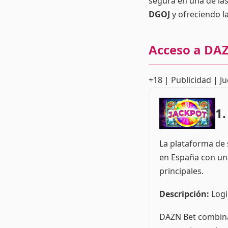
segura en una de la
DGOJ
y ofreciendo l
Acceso a DA
+18 | Publicidad | J
1.
La plataforma de 
en España con un
principales.
Descripción:
Logi
DAZN Bet combina