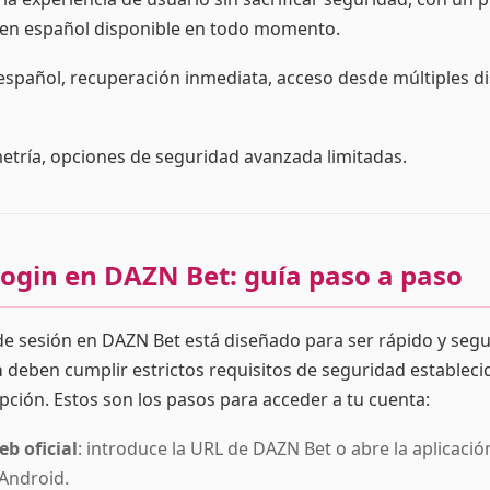
e en español disponible en todo momento.
español, recuperación inmediata, acceso desde múltiples di
etría, opciones de seguridad avanzada limitadas.
ogin en DAZN Bet: guía paso a paso
 de sesión en DAZN Bet está diseñado para ser rápido y seg
a
deben cumplir estrictos requisitos de seguridad estableci
ción. Estos son los pasos para acceder a tu cuenta:
eb oficial
: introduce la URL de DAZN Bet o abre la aplicació
 Android.