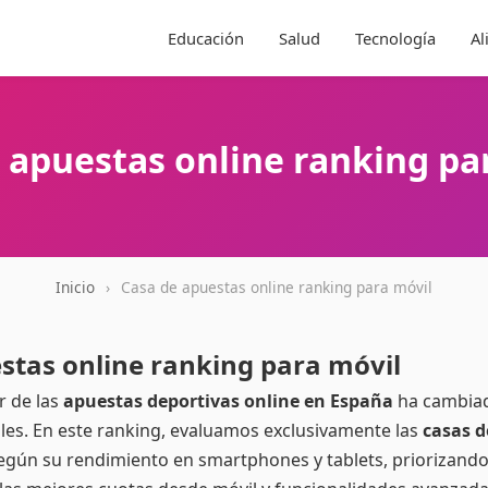
Educación
Salud
Tecnología
Al
 apuestas online ranking pa
Inicio
›
Casa de apuestas online ranking para móvil
stas online ranking para móvil
r de las
apuestas deportivas online en España
ha cambiad
iles. En este ranking, evaluamos exclusivamente las
casas d
gún su rendimiento en smartphones y tablets, priorizando