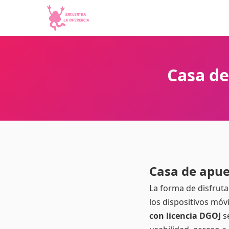
Casa de
Casa de apue
La forma de disfruta
los dispositivos móv
con licencia DGOJ
se