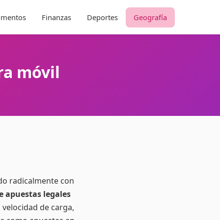
imentos
Finanzas
Deportes
Geografía
ra móvil
o radicalmente con
e apuestas legales
 velocidad de carga,