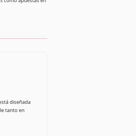
das como apuestas en
 está diseñada
le tanto en