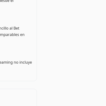
desde el
illo al Bet
comparables en
reaming no incluye