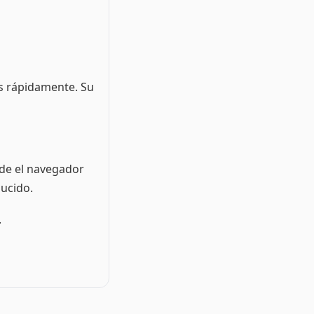
es rápidamente. Su
de el navegador
ducido.
.