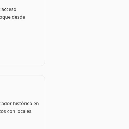
y acceso
 toque desde
rador histórico en
tos con locales