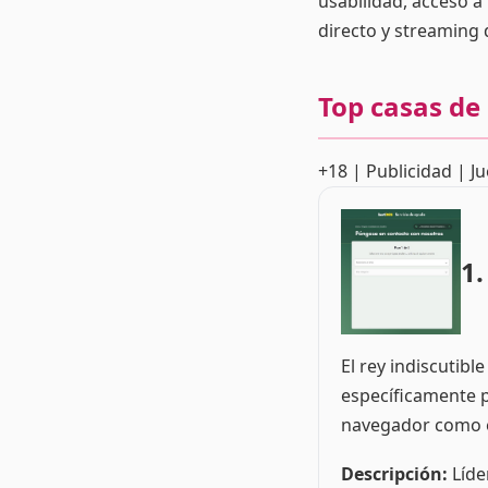
usabilidad, acceso 
directo y streaming 
Top casas de
+18 | Publicidad | J
1.
El rey indiscutib
específicamente 
navegador como e
Descripción:
Líde