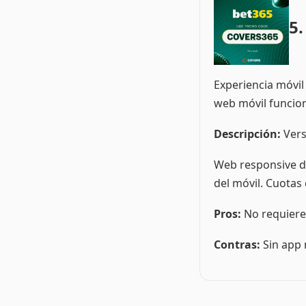
5.
Experiencia móvil
web móvil funcio
Descripción:
Vers
Web responsive d
del móvil. Cuotas
Pros:
No requiere
Contras:
Sin app 