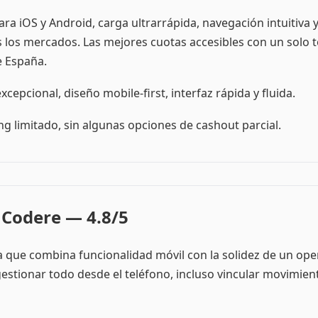
ra iOS y Android, carga ultrarrápida, navegación intuitiva 
 los mercados. Las mejores cuotas accesibles con un solo
e España.
cepcional, diseño mobile-first, interfaz rápida y fluida.
g limitado, sin algunas opciones de cashout parcial.
 Codere — 4.8/5
que combina funcionalidad móvil con la solidez de un ope
estionar todo desde el teléfono, incluso vincular movimien